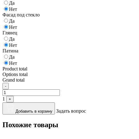
Да
Нет
Фасад под стекло
Да
Нет
Глянец
Да
Нет
Патина
Да
Нет
Product total
Options total
Grand total
Quantity
-
1
+
Задать вопрос
Добавить в корзину
Похожие товары