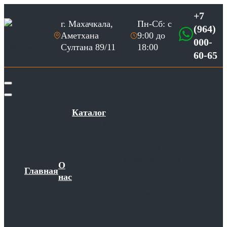
+7
г. Махачкала,
Пн-Сб: с
(964)
Аметхана
9:00 до
000-
Султана 89/11
18:00
60-65
Каталог
Фасады
Главная
/
Товары
/
Фасад 700V корень ореха
Плоские
Рамочные
Фасад 700V корень ореха
Фрезерованные
О
Главная
Шпон
нас
Декор
Карнизы
Колонны
Цоколя
Введите высоту
Введите ширину