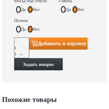
Фасад под стекло
Глянец
Да
Нет
Да
Нет
Патина
Да
Нет
Quantity
-
Добавить в корзину
1
+
Задать вопрос
Похожие товары