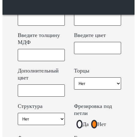
Прочие элементы
(мм)
(мм)
Введите толщину
Введите цвет
МДФ
Дополнительный
Торцы
цвет
Структура
Фрезировка под
петли
Да
Нет